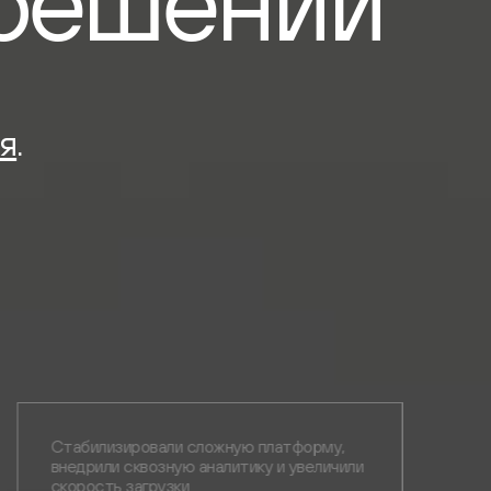
решений
я
.
Стабилизировали сложную платформу,
внедрили сквозную аналитику и увеличили
скорость загрузки