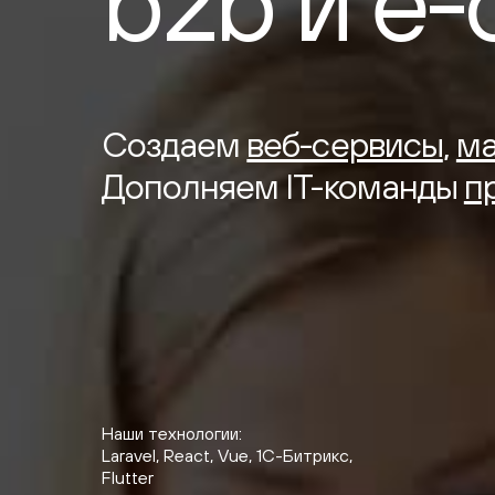
b2b
и
e-
Создаем
веб-сервисы
,
ма
Дополняем IT-команды
п
Наши технологии:
Доработали масштабируемую плат
Laravel, React, Vue, 1С-Битрикс,
и увеличили конверсию
Flutter