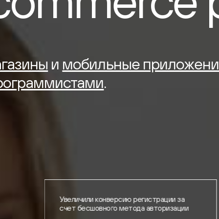
commerce
газины
и
мобильные приложени
рограммистами
.
форму
Увеличили конверсию регистрации за
счет бесшовного метода авторизации