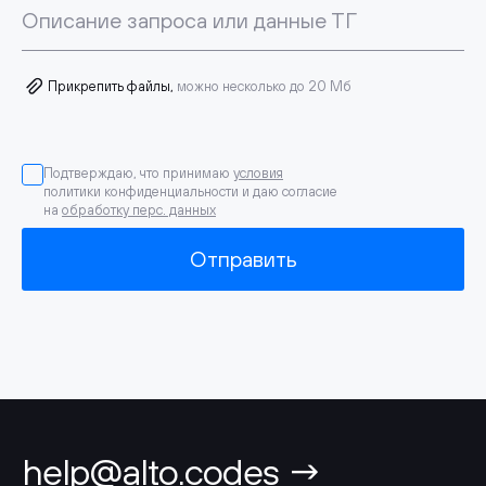
Описание запроса или данные ТГ
Прикрепить файлы,
можно несколько до 20 Мб
Подтверждаю, что принимаю
условия
политики конфиденциальности и даю согласие
на
обработку перс. данных
Отправить
help@alto.codes →