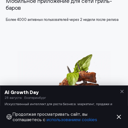
Мобильное приложение для сети гриль-
баров
Более 4000 активных пользователей через 2 недели после релиза
AI Growth Day
28 августа · Екатеринбург
Искусственный интеллект для роста бизнеса: маркетинг, продажи и
разработка.
Продолжая просматривать сайт, вы
🍪
соглашаетесь с
использованием cookies
и другие