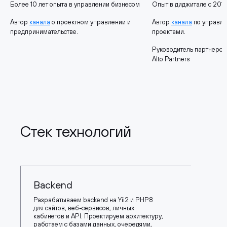
Более 10 лет опыта в управлении бизнесом
Опыт в диджитале с 2015
Автор
канала
о проектном управлении и
Автор
канала
по управл
предпринимательстве.
проектами.
Руководитель партнерск
Alto Partners
Стек технологий
Backend
Разрабатываем backend на Yii2 и PHP8
для сайтов, веб-сервисов, личных
кабинетов и API. Проектируем архитектуру,
работаем с базами данных, очередями,