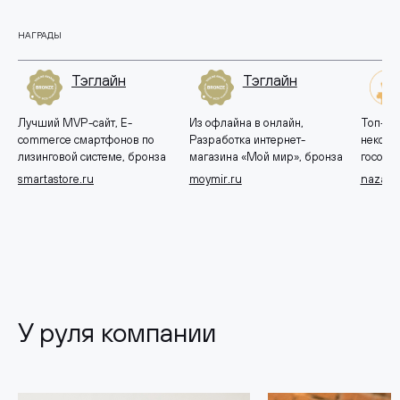
НАГРАДЫ
Тэглайн
Тэглайн
Лучший MVP-сайт, E-
Из офлайна в онлайн,
Топ-10 
commerce смартфонов по
Разработка интернет-
некомм
лизинговой системе, бронза
магазина «Мой мир», бронза
госорга
smartastore.ru
moymir.ru
nazavo
У руля компании