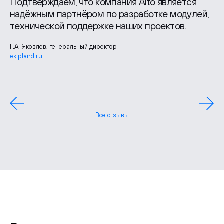
Подтверждаем, что компания Alto является
надёжным партнёром по разработке модулей,
технической поддержке наших проектов.
Г.А. Яковлев, генеральный директор
ekipland.ru
Лидия Шудрико, руководитель отдела маркетинга
zgbi7.ru
Павел Борченко, генеральный директор
Все отзывы