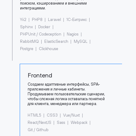
поиском, кэшированием и внешними
интеграциями.
Yii2
PHP8
Laravel
1С-Битрикс
Sphinx
Docker
PHPUnit / Codeception
Nagios
RabbitMQ
ElasticSearch
MySQL
Postgre
Clickhouse
Frontend
Создаем адаптивные интерфейсы, SPA-
приложения и личные кабинеты.
Продумываем пользовательские сценарии,
чтобы сложная логика оставалась понятной
для клиента, менеджера или партнера.
HTML5
CSS3
Vue/Nuxt
React/NextJS
Sass
Webpack
Git / Github