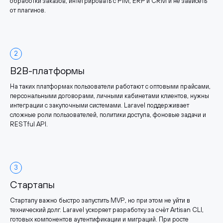
обработки заказов, интегрировать с PIM, ERP и CRM и не зависеть
от плагинов.
2
B2B-платформы
На таких платформах пользователи работают с оптовыми прайсами,
персональными договорами, личными кабинетами клиентов, нужны
интеграции с закупочными системами. Laravel поддерживает
сложные роли пользователей, политики доступа, фоновые задачи и
RESTful API.
3
Стартапы
Стартапу важно быстро запустить MVP, но при этом не уйти в
технический долг. Laravel ускоряет разработку за счёт Artisan CLI,
готовых компонентов аутентификации и миграций. При росте