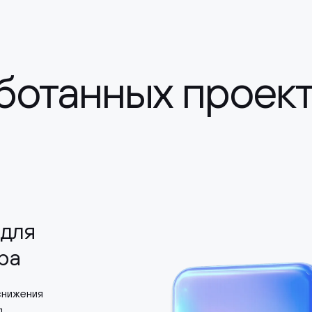
ботанных проек
для
ра
снижения
л