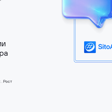
ии
ра
. Рост