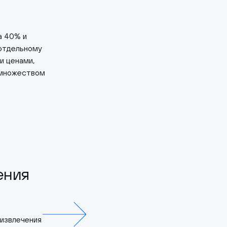
а 40% и
 отдельному
и ценами,
 множеством
ения
 извлечения