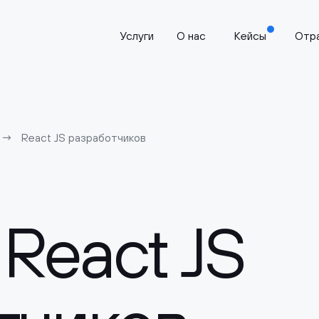
Услуги
О нас
Кейсы
Отр
React JS разработчиков
React JS