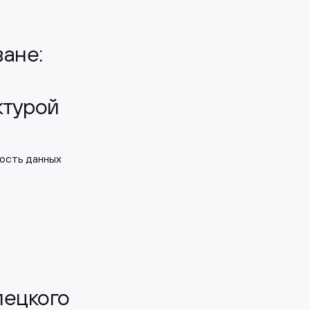
ане:
ктурой
ность данных
ецкого