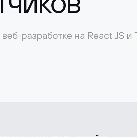
тчиков
веб-разработке на React JS и 