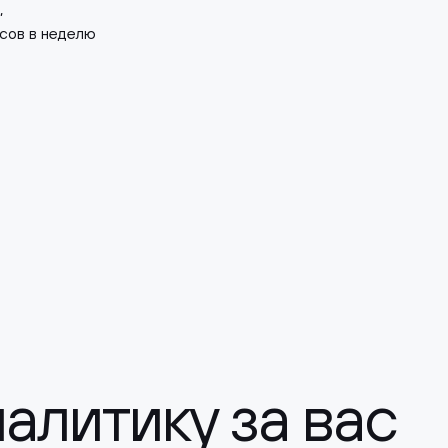
,
сов в неделю
алитику за вас