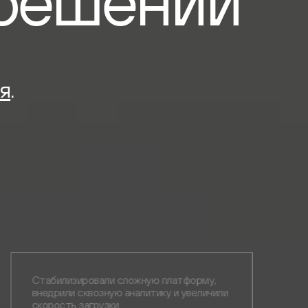
решений
я
.
Стабилизировали сложную платформу,
внедрили сквозную аналитику и увеличили
скорость загрузки