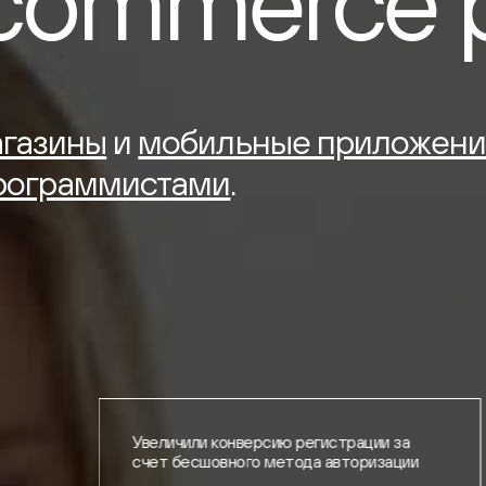
commerce
газины
и
мобильные приложени
рограммистами
.
форму
Увеличили конверсию регистрации за
счет бесшовного метода авторизации