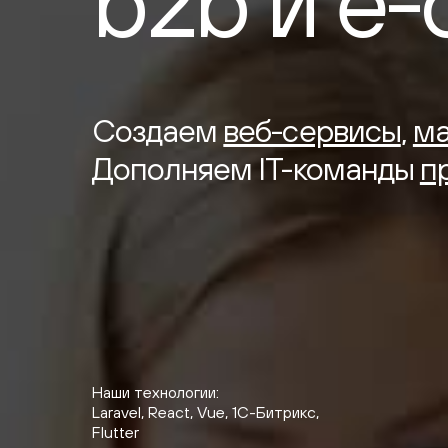
b2b
и
e-
Создаем
веб-сервисы
,
ма
Дополняем IT-команды
п
Наши технологии:
Доработали масштабируемую плат
Laravel, React, Vue, 1С-Битрикс,
и увеличили конверсию
Flutter