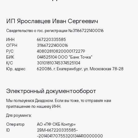
ИП Ярославцев Иван Сергеевич
Свидетельство о гос. регистрации №311667221400016
ИНН
667220335585
ОГРН
311667221400016
Р/С
40802810820000172279
БИК
044525104 ООО "Банк Точка"
К/С
30101810745374525104
Юр. адрес
620086, г. Екатеринбург, ул. Московская 78-28
Электронный документооборот
Мы пользуемся Диадоком. Если вы тоже, то отправьте нам
приглашение по нашему ИНН.
Для роуминга:
Оператор
АО «ПФ СКБ Контур»
ID
2BM-667220335585-
-2014041707553201344410000000