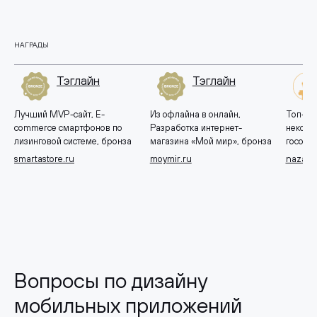
НАГРАДЫ
Тэглайн
Тэглайн
Лучший MVP-сайт, E-
Из офлайна в онлайн,
Топ-10 
commerce смартфонов по
Разработка интернет-
некомм
лизинговой системе, бронза
магазина «Мой мир», бронза
госорга
smartastore.ru
moymir.ru
nazavo
Вопросы по дизайну
мобильных приложений