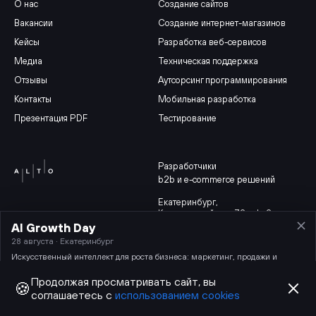
О нас
Создание сайтов
Вакансии
Создание интернет-магазинов
Кейсы
Разработка веб-сервисов
Медиа
Техническая поддержка
Отзывы
Аутсорсинг программирования
Контакты
Мобильная разработка
Презентация PDF
Тестирование
Разработчики
b2b и e-commerce решений
Екатеринбург
,
Красноармейская 72, оф. 2
Москва,
AI Growth Day
Мясницкая, 13, стр. 18
28 августа · Екатеринбург
Искусственный интеллект для роста бизнеса: маркетинг, продажи и
разработка.
Продолжая просматривать сайт, вы
🍪
Партнерская программа
Карта сайта
соглашаетесь с
использованием cookies
© 2014-2026 ИТ-компания Alto.
Политика конфиденциальности
и другие
ООО «Альто»