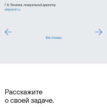
Г.А. Яковлев, генеральный директор
ekipland.ru
Лидия Шудрико, руководитель отдела маркетинга
zgbi7.ru
Павел Борченко, генеральный директор
Все отзывы
Расскажите
о своей задаче,