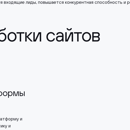
я входящие лиды, повышается конкурентная способность и р
ботки сайтов
тформы
латформу и
ику и