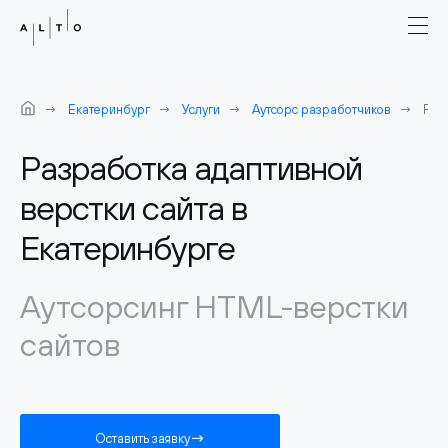
Екатеринбург
Услуги
Аутсорс разработчиков
Раз
Разработка адаптивной
верстки сайта в
Екатеринбурге
Аутсорсинг HTML-верстки
сайтов
Оставить заявку