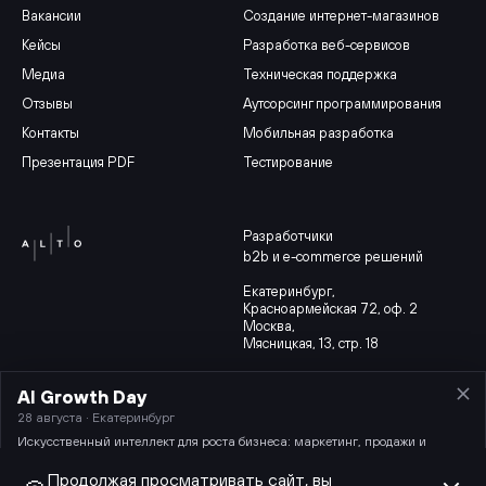
Вакансии
Создание интернет-магазинов
Кейсы
Разработка веб-сервисов
Медиа
Техническая поддержка
Отзывы
Аутсорсинг программирования
Контакты
Мобильная разработка
Презентация PDF
Тестирование
Разработчики
b2b и e-commerce решений
Екатеринбург
,
Красноармейская 72, оф. 2
Москва,
Мясницкая, 13, стр. 18
AI Growth Day
Партнерская программа
Карта сайта
28 августа · Екатеринбург
© 2014-2026 ИТ-компания Alto.
Политика конфиденциальности
Искусственный интеллект для роста бизнеса: маркетинг, продажи и
ООО «Альто»
разработка.
Продолжая просматривать сайт, вы
ИТ-аккредитация