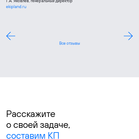
Г.А. Яковлев, генеральный директор
ekipland.ru
Лидия Шудрико, руководитель отдела маркетинга
zgbi7.ru
Павел Борченко, генеральный директор
Все отзывы
Расскажите
о своей задаче,
составим КП