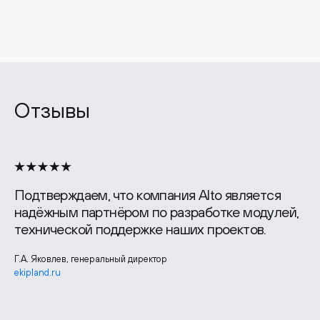
Отзывы
Подтверждаем, что компания Alto является
надёжным партнёром по разработке модулей,
технической поддержке наших проектов.
Г.А. Яковлев, генеральный директор
ekipland.ru
Лидия Шудрико, руководитель отдела маркетинга
zgbi7.ru
Павел Борченко, генеральный директор