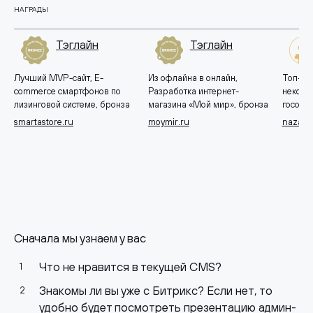
НАГРАДЫ
Тэглайн
Тэглайн
Лучший MVP-сайт, E-
Из офлайна в онлайн,
Топ-10 
commerce смартфонов по
Разработка интернет-
некомм
лизинговой системе, бронза
магазина «Мой мир», бронза
госорга
smartastore.ru
moymir.ru
nazavo
Сначала мы узнаем у вас
Что не нравится в текущей CMS?
Знакомы ли вы уже с Битрикс? Если нет, то
удобно будет посмотреть презентацию админ-