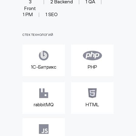
3
|
2 Backend
|
1 QA
|
Front
1 PM
|
1 SEO
СТЕК ТЕХНОЛОГИЙ
1С-Битрикс
PHP
rabbitMQ
HTML