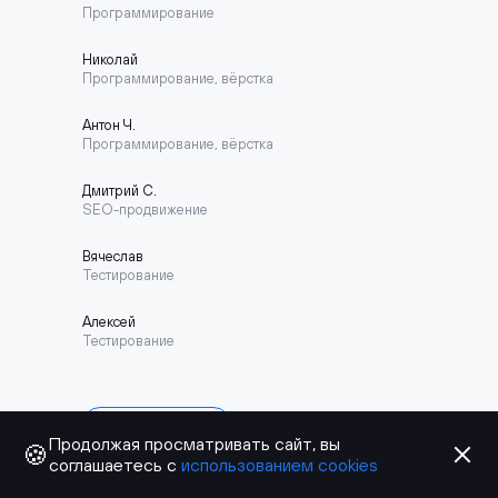
Программирование
Николай
Программирование, вёрстка
Антон Ч.
Программирование, вёрстка
Дмитрий С.
SEO-продвижение
Вячеслав
Тестирование
Алексей
Тестирование
О компании →
Продолжая просматривать сайт, вы
🍪
соглашаетесь с
использованием cookies