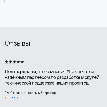
Отзывы
Подтверждаем, что компания Alto является
надёжным партнёром по разработке модулей,
технической поддержке наших проектов.
Г.А. Яковлев, генеральный директор
ekipland.ru
Лидия Шудрико, руководитель отдела маркетинга
zgbi7.ru
Павел Борченко, генеральный директор