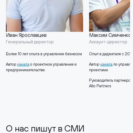
Иван Ярославцев
Максим Симченко
Генеральный директор
Аккаунт-директор
Более 10 лет опыта в управлении бизнесом
Опыт в диджитале с 2015
Автор
канала
о проектном управлении и
Автор
канала
по управл
предпринимательстве.
проектами.
Руководитель партнерск
Alto Partners
О нас пишут в СМИ