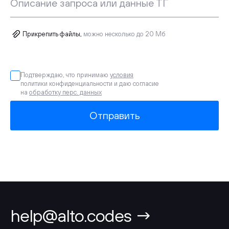
Описание запроса или данные ТГ
Прикрепить файлы,
можно несколько до 20 Мб
Подтверждаю, что принимаю
условия
политики конфиденциальности и даю согласие
на
обработку перс. данных
Отправить
help@alto.codes →