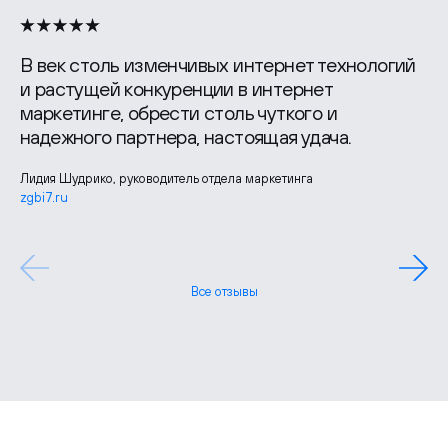
В век столь изменчивых интернет технологий
и растущей конкуренции в интернет
маркетинге, обрести столь чуткого и
надежного партнера, настоящая удача.
Г.А. Яковлев, генеральный директор
ekipland.ru
Лидия Шудрико, руководитель отдела маркетинга
zgbi7.ru
Павел Борченко, генеральный директор
Все отзывы