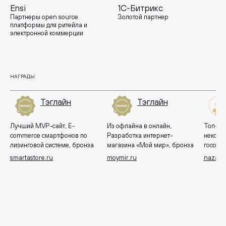
Ensi
1С-Битрикс
Партнеры open source
Золотой партнер
платформы для ритейла и
электронной коммерции
НАГРАДЫ
Тэглайн
Тэглайн
Лучший MVP-сайт, E-
Из офлайна в онлайн,
Топ-10 
commerce смартфонов по
Разработка интернет-
некомм
лизинговой системе, бронза
магазина «Мой мир», бронза
госорга
smartastore.ru
moymir.ru
nazavo