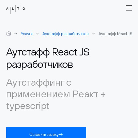
Услуги
Аутстафф разработчиков
Аутстафф React JS р
Аутстафф React JS
разработчиков
Аутстаффинг с
применением Реакт +
typescript
Оставить заявку