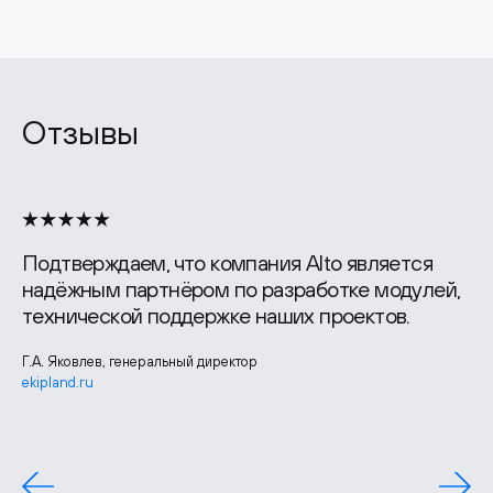
Отзывы
Подтверждаем, что компания Alto является
надёжным партнёром по разработке модулей,
технической поддержке наших проектов.
Г.А. Яковлев, генеральный директор
ekipland.ru
Лидия Шудрико, руководитель отдела маркетинга
zgbi7.ru
Павел Борченко, генеральный директор