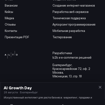
Вакансии
Создание интернет-магазинов
Кейсы
Разработка веб-сервисов
Медиа
Техническая поддержка
Отзывы
Аутсорсинг программирования
Контакты
Мобильная разработка
Презентация PDF
Тестирование
Разработчики
b2b и e-commerce решений
Екатеринбург
,
Красноармейская 72, оф. 2
Москва,
Мясницкая, 13, стр. 18
AI Growth Day
Партнерская программа
Карта сайта
28 августа · Екатеринбург
© 2014-2026 ИТ-компания Alto.
Политика конфиденциальности
Искусственный интеллект для роста бизнеса: маркетинг, продажи и
ООО «Альто»
разработка.