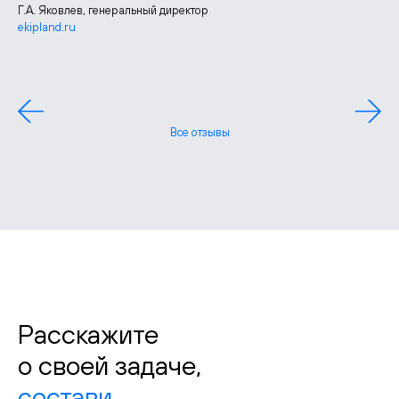
Г.А. Яковлев, генеральный директор
ekipland.ru
Лидия Шудрико, руководитель отдела маркетинга
zgbi7.ru
Павел Борченко, генеральный директор
Все отзывы
Расскажите
о своей задаче,