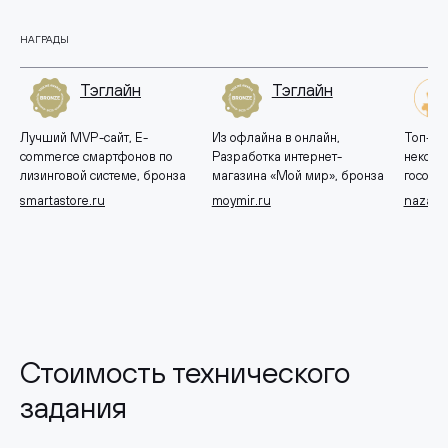
НАГРАДЫ
Тэглайн
Тэглайн
Лучший MVP-сайт, E-
Из офлайна в онлайн,
Топ-10 
commerce смартфонов по
Разработка интернет-
некомм
лизинговой системе, бронза
магазина «Мой мир», бронза
госорга
smartastore.ru
moymir.ru
nazavo
Стоимость технического
задания