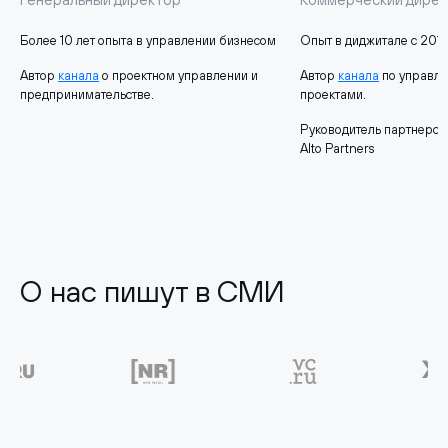
Более 10 лет опыта в управлении бизнесом
Опыт в диджитале с 2015
Автор
канала
о проектном управлении и
Автор
канала
по управл
предпринимательстве.
проектами.
Руководитель партнерск
Alto Partners
О нас пишут в СМИ