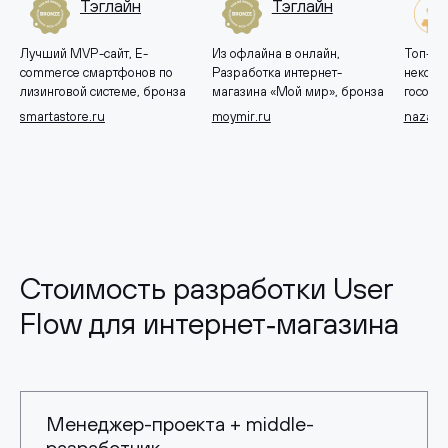
Тэглайн
Тэглайн
Лучший MVP-сайт, E-
Из офлайна в онлайн,
Топ-10 
commerce смартфонов по
Разработка интернет-
некомм
лизинговой системе, бронза
магазина «Мой мир», бронза
госорга
smartastore.ru
moymir.ru
nazavo
Стоимость разработки User
Flow для интернет‑магазина
Менеджер-проекта + middle-
разработчик