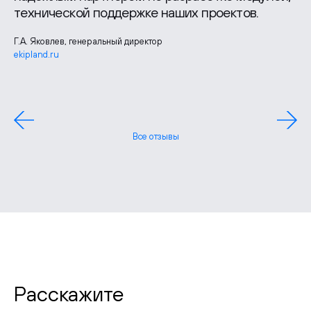
технической поддержке наших проектов.
Г.А. Яковлев, генеральный директор
ekipland.ru
Лидия Шудрико, руководитель отдела маркетинга
zgbi7.ru
Павел Борченко, генеральный директор
Все отзывы
Расскажите