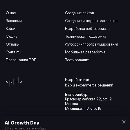
О нас
Создание сайтов
Вакансии
Создание интернет-магазинов
Кейсы
Разработка веб-сервисов
Медиа
Техническая поддержка
Отзывы
Аутсорсинг программирования
Контакты
Мобильная разработка
Презентация PDF
Тестирование
Разработчики
b2b и e-commerce решений
Екатеринбург
,
Красноармейская 72, оф. 2
Москва,
Мясницкая, 13, стр. 18
AI Growth Day
Партнерская программа
Карта сайта
28 августа · Екатеринбург