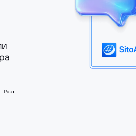
ии
ра
. Рост