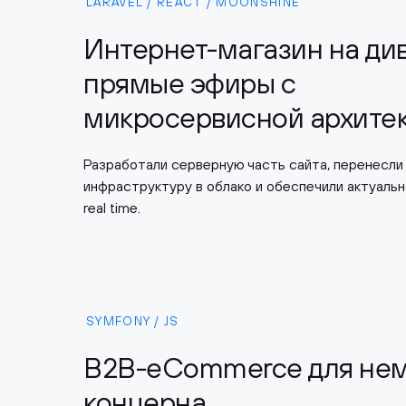
LARAVEL / REACT / MOONSHINE
Интернет-магазин на див
прямые эфиры с
микросервисной архите
Разработали серверную часть сайта, перенесли
инфраструктуру в облако и обеспечили актуаль
real time.
SYMFONY / JS
B2B-eCommerce для нем
концерна