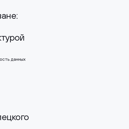
ане:
ктурой
ность данных
ецкого