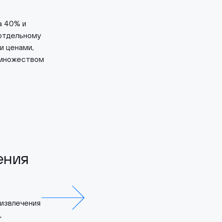
а 40% и
 отдельному
и ценами,
 множеством
ения
 извлечения
,