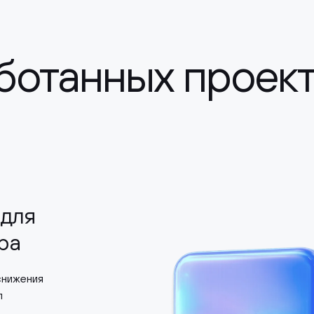
ботанных проек
для
ра
снижения
л