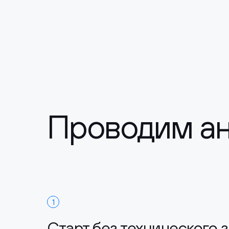
Проводим ан
1
Старт без технического 