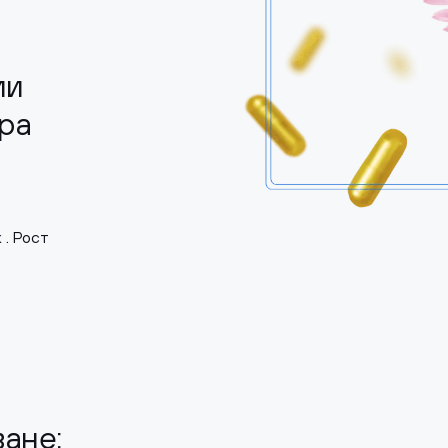
ии
ра
. Рост
ане: