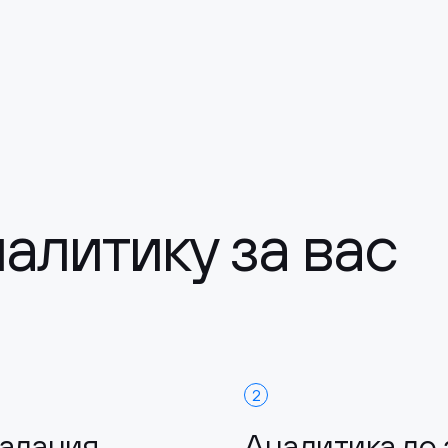
алитику за вас
2
задания
Аналитика до 