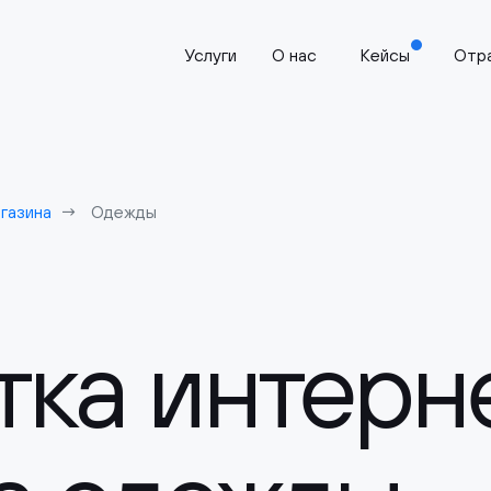
Услуги
О нас
Кейсы
Отр
газина
Одежды
тка интерн