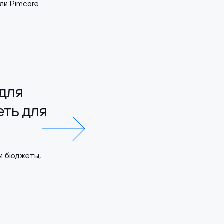
ли Pimcore
для
еть для
и бюджеты,