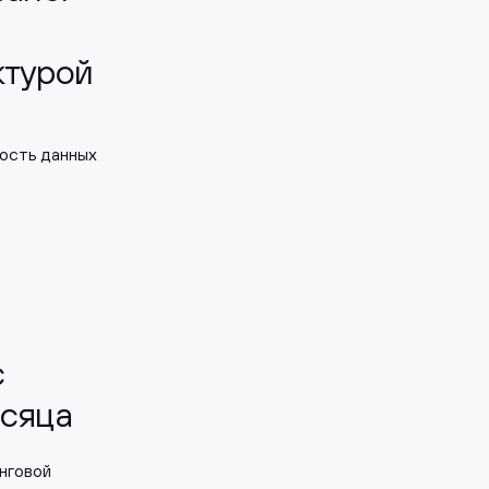
ктурой
ность данных
с
есяца
нговой