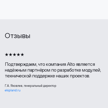
Отзывы
Подтверждаем, что компания Alto является
надёжным партнёром по разработке модулей,
технической поддержке наших проектов.
Г.А. Яковлев, генеральный директор
ekipland.ru
Лидия Шудрико, руководитель отдела маркетинга
zgbi7.ru
Павел Борченко, генеральный директор