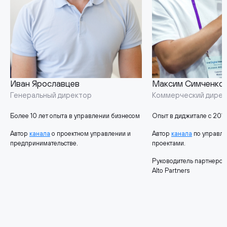
Иван Ярославцев
Максим Симченко
Генеральный директор
Коммерческий дире
Более 10 лет опыта в управлении бизнесом
Опыт в диджитале с 2015
Автор
канала
о проектном управлении и
Автор
канала
по управл
предпринимательстве.
проектами.
Руководитель партнерск
Alto Partners