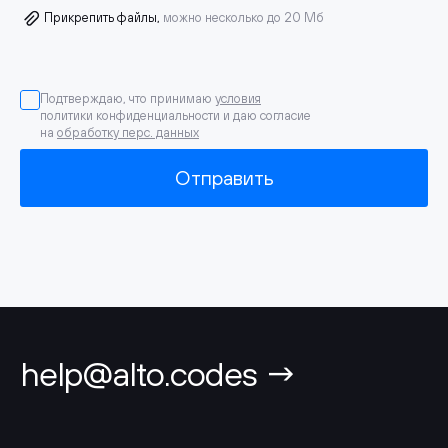
Прикрепить файлы,
можно несколько до 20 Мб
Подтверждаю, что принимаю
условия
политики конфиденциальности и даю согласие
на
обработку перс. данных
Отправить
help@alto.codes →