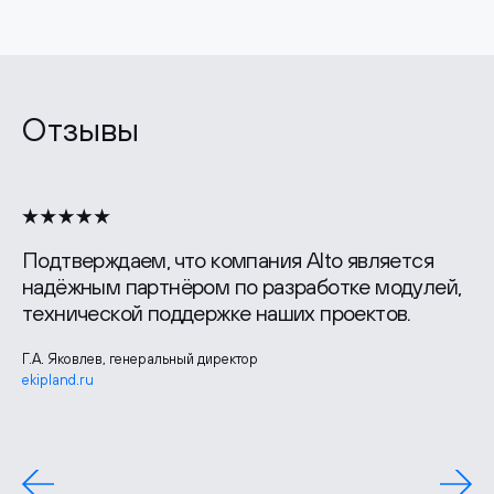
Отзывы
Подтверждаем, что компания Alto является
надёжным партнёром по разработке модулей,
технической поддержке наших проектов.
Г.А. Яковлев, генеральный директор
ekipland.ru
Лидия Шудрико, руководитель отдела маркетинга
zgbi7.ru
Павел Борченко, генеральный директор