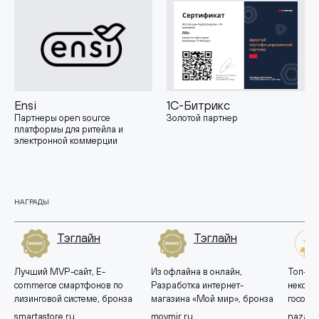
Ensi
1С-Битрикс
Партнеры open source
Золотой партнер
платформы для ритейла и
электронной коммерции
НАГРАДЫ
Тэглайн
Тэглайн
Лучший MVP-сайт, E-
Из офлайна в онлайн,
Топ-10 
commerce смартфонов по
Разработка интернет-
некомм
лизинговой системе, бронза
магазина «Мой мир», бронза
госорга
smartastore.ru
moymir.ru
nazavo