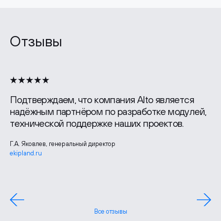
Отзывы
Подтверждаем, что компания Alto является
надёжным партнёром по разработке модулей,
технической поддержке наших проектов.
Г.А. Яковлев, генеральный директор
ekipland.ru
Лидия Шудрико, руководитель отдела маркетинга
zgbi7.ru
Павел Борченко, генеральный директор
Все отзывы