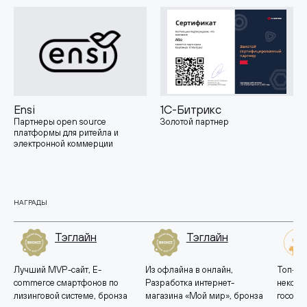
Ensi
1С-Битрикс
Партнеры open source
Золотой партнер
платформы для ритейла и
электронной коммерции
НАГРАДЫ
Тэглайн
Тэглайн
Лучший MVP-сайт, E-
Из офлайна в онлайн,
Топ-10 
commerce смартфонов по
Разработка интернет-
некомм
лизинговой системе, бронза
магазина «Мой мир», бронза
госорга